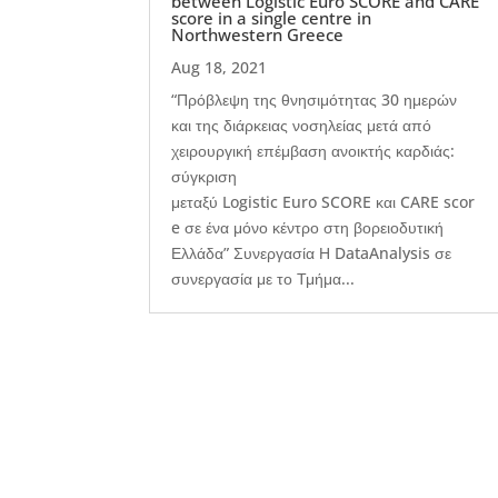
between Logistic Euro SCORE and CARE
score in a single centre in
Northwestern Greece
Aug 18, 2021
“Πρόβλεψη της θνησιμότητας 30 ημερών
και της διάρκειας νοσηλείας μετά από
χειρουργική επέμβαση ανοικτής καρδιάς:
σύγκριση
μεταξύ Logistic Euro SCORE και CARE scor
e σε ένα μόνο κέντρο στη βορειοδυτική
Ελλάδα” Συνεργασία Η DataAnalysis σε
συνεργασία με το Τμήμα...