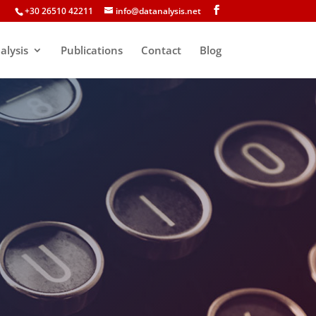
+30 26510 42211
info@datanalysis.net
alysis
Publications
Contact
Blog