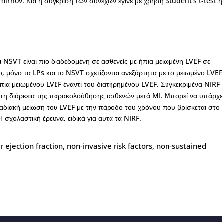
irnov. Και η σύγκριση των συνεχών έγινε με χρήση Student’s t-test 
ι NSVT είναι πιο διαδεδομένη σε ασθενείς με ήπια μειωμένη LVEF σε
, μόνο τα LPs και το NSVT σχετίζονται ανεξάρτητα με το μειωμένο LVE
ήπια μειωμένου LVEF έναντι του διατηρημένου LVEF. Συγκεκριμένα NIRF
τά τη διάρκεια της παρακολούθησης ασθενών μετά MI. Μπορεί να υπάρχε
σταδιακή μείωση του LVEF με την πάροδο του χρόνου που βρίσκεται στο
 σχολαστική έρευνα, ειδικά για αυτά τα NIRF.
ar ejection fraction, non-invasive risk factors, non-sustained