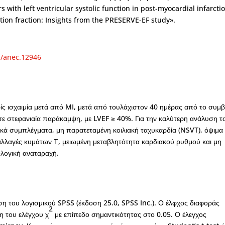
s with left ventricular systolic function in post-myocardial infarcti
tion fraction: Insights from the PRESERVE-EF study».
11/anec.12946
ίς ισχαιμία μετά από MI, μετά από τουλάχιστον 40 ημέρας από το συμ
σε στεφανιαία παράκαμψη, με LVEF ≥ 40%. Για την καλύτερη ανάλυση τ
κά συμπλέγματα, μη παρατεταμένη κοιλιακή ταχυκαρδία (NSVT), όψιμα
αλλαγές κυμάτων Τ, μειωμένη μεταβλητότητα καρδιακού ρυθμού και μη
ολογική αναταραχή.
η του λογισμικού SPSS (έκδοση 25.0, SPSS Inc.). Ο έλφχος διαφοράς
2
η του ελέγχου χ
με επίπεδο σημαντικότητας στο 0.05. Ο έλεγχος