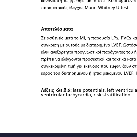
κανονικότητας βρέθηκε με το τεστ Kolmogorov-Sm
παραμετρικός έλεγχος Mann-Whitney U-test.
Αποτελέσματα
Σε ασθενείς μετά το MI, η παρουσία LPs, PVCs κα
σύγκριση με αυτούς με διατηρημένο LVEF. Ωστόσο
είναι ανεξάρτητοι προγνωστικοί παράγοντες του 
πρέπει να ελέγχονται προσεκτικά και τακτικά κα
συγκεκριμένη τιμή για εκείνους που εμφανίζουν 
εύρος του διατηρημένου ή ήπια μειωμένου LVEF. Η
Λέξεις κλειδιά:
late potentials, left ventricul
ventricular tachycardia, risk stratification