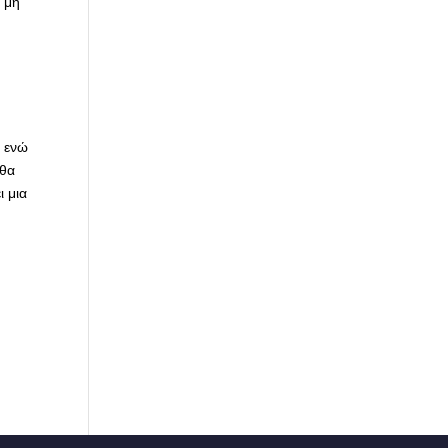
ή μη
F ενώ
 θα
ι μια