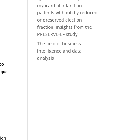
myocardial infarction
patients with mildly reduced
or preserved ejection
fraction: Insights from the
PRESERVE-EF study
&
The field of business
intelligence and data
analysis
ρο
τηκε
tion