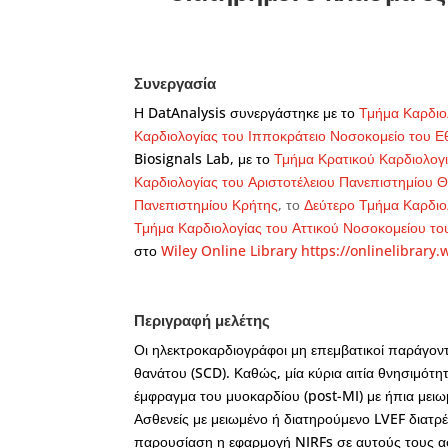
Συνεργασία
Η DatAnalysis συνεργάστηκε με το
Τμήμα Καρδιο
Καρδιολογίας του Ιπποκράτειο Νοσοκομείο του 
Biosignals Lab, με το
Τμήμα Κρατικού Καρδιολογι
Καρδιολογίας του Αριστοτέλειου Πανεπιστημίου 
Πανεπιστημίου Κρήτης
, το
Δεύτερο Τμήμα Καρδιο
Τμήμα Καρδιολογίας του Αττικού Νοσοκομείου τ
στο
Wiley Online Library
https://onlinelibrary
Περιγραφή μελέτης
Οι ηλεκτροκαρδιογράφοι μη επεμβατικοί παράγοντε
θανάτου (SCD). Καθώς, μία κύρια αιτία θνησιμότη
έμφραγμα του μυοκαρδίου (post-MI) με ήπια μειω
Ασθενείς με μειωμένο ή διατηρούμενο LVEF διατρ
παρουσίαση η εφαρμογή NIRFs σε αυτούς τους ασθ