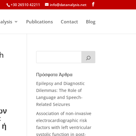
+30 26510 42211
info@datanalysis.net
alysis
Publications
Contact
Blog
th
Πρόσφατα Άρθρα
Epilepsy and Diagnostic
Dilemmas: The Role of
Language and Speech-
Related Seizures
ων
Association of non-invasive
ε
electrocardiographic risk
 ή
factors with left ventricular
systolic function in post-