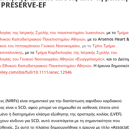
PRESERVE-EF
λογίας της Ιατρικής Σχολής του πανεπιστημίου Ιωαννίνων
,
με το
Τμήμα
Εθνικού Καποδιστριακού Πανεπιστημίου Αθηνών
,
με το Arsenos Heart 
κού του Ιπποκράτειου Γενικού Νοσοκομείου
, με το
Τρίτο Τμήμα
Θεσσαλονίκης
, με το
Τμήμα Καρδιολογίας της Ιατρικής Σχολής του
λογίας του Γενικού Νοσοκομείου Αθηνών «Ευαγγελισμός»
,
και το Δεύτε
ου Εθνικού Καποδιστριακού Πανεπιστημίου Αθηνών.
Η έρευνα δημοσιεύ
.wiley.com/doi/full/10.1111/anec.12946
ς (NIRFs) είναι σημαντικοί για την διαπίστωση αιφνίδιου καρδιακού
τας είναι ο SCD, αφού μπορεί να σημειωθεί σε ασθενείς έπειτα από
μένο ή διατηρημένο κλάσμα εξώθησης της αριστερής κοιλίας (LVEF).
έχουν κίνδυνο για SCD, αυτό συνεπάγεται με τη σημαντικότητα που
ενείς. Σε αυτό το πλαίσιο δημιουργήθηκε η έρευνα με τίτλο «Associa