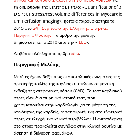
τη δημιουργία της μελέτης με τίτλο: «Quantificationof 3
D SPECT stress/rest volume differences in Myocardio
um Perfusion Imaging», ηοποία παρουσιάστηκε το
ο
2015 στο
24
Συμπόσιο της Ελληνικής Εταιρείας
Πυρηνικής Φυσικής
. Το άρθρο της μελέτης
δημιοσιεύτηκε το 2010 από την «
IEEE
».
Διαβάστε ολόκληρο το άρθρο
εδώ
.
Περιγραφή Μελέτης
Μελέτες έχουν δείξει πως οι συσταλτικές ανωμαλίες της
αριστερής κοιλίας της καρδιάς αποτελούν σημαντική
ένδειξη της στεφανιαίας νόσου (CAD). Το τεστ καρδιακού
στρες είναι ένα πυρηνικό ιατρικό τεστ, που
χρησιμοποιείται στην καρδιολογία για τη μέτρηση της
ικανότητας της καρδιάς, ανταποκρινόμενη στο εξωτερικό
στρες σε ελεγχόμενο κλινικό περιβάλλον. Η ανταπόκριση
στο στρες προκαλείται συνήθως στην κλινική ρουτίνα με
άσκηση ή διέγερση φαρμάκων.