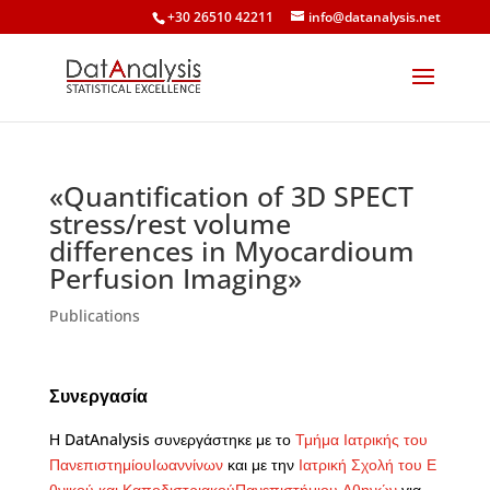
+30 26510 42211
info@datanalysis.net
«Quantification of 3D SPECT
stress/rest volume
differences in Myocardioum
Perfusion Imaging»
Publications
Συνεργασία
Η DatAnalysis συνεργάστηκε με το
Τμήμα Ιατρικής του
ΠανεπιστημίουΙωαννίνων
και με την
Ιατρική Σχολή του Ε
θνικού και ΚαποδιστριακούΠανεπιστήμιου Αθηνών
για