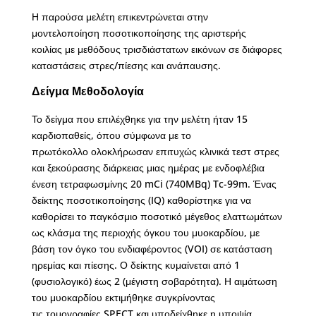
Η παρούσα μελέτη επικεντρώνεται στην
μοντελοποίηση ποσοτικοποίησης της αριστερής
κοιλίας με μεθόδους τρισδιάστατων εικόνων σε διάφορες
καταστάσεις στρες/πίεσης και ανάπαυσης.
Δείγμα Μεθοδολογία
Το δείγμα που επιλέχθηκε για την μελέτη ήταν 15
καρδιοπαθείς, όπου σύμφωνα με το
πρωτόκολλο ολοκλήρωσαν επιτυχώς κλινικά τεστ στρες
και ξεκούρασης διάρκειας μιας ημέρας με ενδοφλέβια
ένεση τετραφωσμίνης 20 mCi (740MBq) Tc-99m. Ένας
δείκτης ποσοτικοποίησης (IQ) καθορίστηκε για να
καθορίσει το παγκόσμιο ποσοτικό μέγεθος ελαττωμάτων
ως κλάσμα της περιοχής όγκου του μυοκαρδίου, με
βάση τον όγκο του ενδιαφέροντος (VOI) σε κατάσταση
ηρεμίας και πίεσης. Ο δείκτης κυμαίνεται από 1
(φυσιολογικό) έως 2 (μέγιστη σοβαρότητα). Η αιμάτωση
του μυοκαρδίου εκτιμήθηκε συγκρίνοντας
τις τομογραφίες SPECT και υποδείχθηκε η υποψία