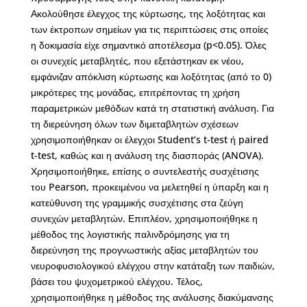
Ακολούθησε έλεγχος της κύρτωσης, της λοξότητας και
των έκτροπων σημείων για τις περιπτώσεις στις οποίες
η δοκιμασία είχε σημαντικό αποτέλεσμα (p<0.05). Όλες
οι συνεχείς μεταβλητές, που εξετάστηκαν εκ νέου,
εμφάνιζαν απόκλιση κύρτωσης και λοξότητας (από το 0)
μικρότερες της μονάδας, επιτρέποντας τη χρήση
παραμετρικών μεθόδων κατά τη στατιστική ανάλυση. Για
τη διερεύνηση όλων των διμεταβλητών σχέσεων
χρησιμοποιήθηκαν οι έλεγχοι Student’s t-test ή paired
t-test, καθώς και η ανάλυση της διασποράς (ANOVA).
Χρησιμοποιήθηκε, επίσης ο συντελεστής συσχέτισης
του Pearson, προκειμένου να μελετηθεί η ύπαρξη και η
κατεύθυνση της γραμμικής συσχέτισης στα ζεύγη
συνεχών μεταβλητών. Επιπλέον, χρησιμοποιήθηκε η
μέθοδος της λογιστικής παλινδρόμησης για τη
διερεύνηση της προγνωστικής αξίας μεταβλητών του
νευροφυσιολογικού ελέγχου στην κατάταξη των παιδιών,
βάσει του ψυχομετρικού ελέγχου. Τέλος,
χρησιμοποιήθηκε η μέθοδος της ανάλυσης διακύμανσης